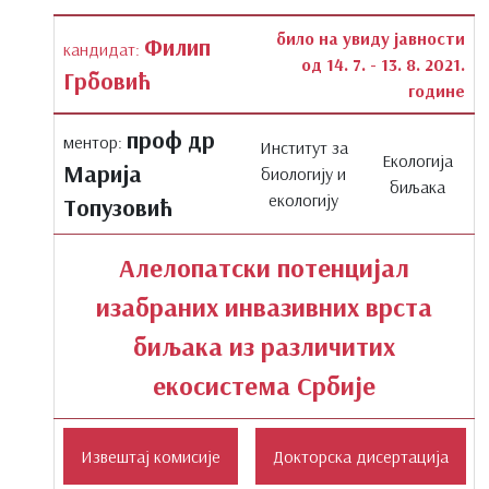
било на увиду јавности
Филип
кандидат:
од 14. 7. - 13. 8. 2021.
Грбовић
године
проф др
ментор:
Институт за
Екологија
Марија
биологију и
биљака
екологију
Топузовић
Алелопатски потенцијал
изабраних инвазивних врста
биљака из различитих
екосистема Србије