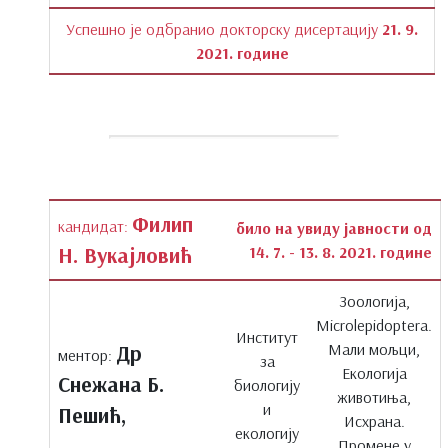
Успешно је одбранио докторску дисертацију
21. 9.
2021. године
Филип
кандидат:
било на увиду јавности од
Н. Вукајловић
14. 7. - 13. 8. 2021. године
Зоологија,
Microlepidoptera.
Институт
Мали мољци,
Др
ментор:
за
Екологија
Снежана Б.
биологију
животиња,
и
Пешић,
Исхрана.
екологију
Промене у