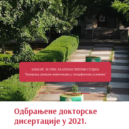
КОНКУРС ЗА УПИС НА КРАТКИ ПРОГРАМ СТУДИЈА
“Руковалац дивљим животињама у специфичним условима“
Одбрањене докторске
дисертације у 2021.