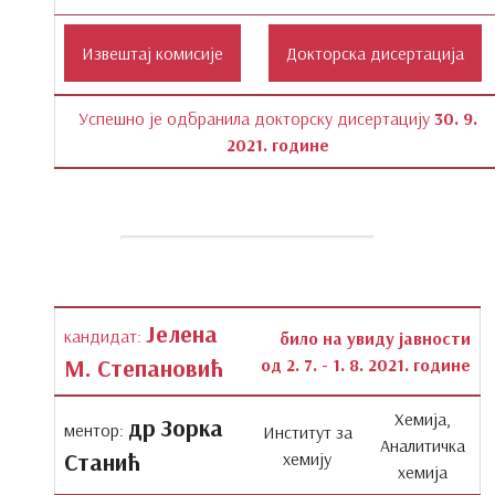
Успешно је одбранила докторску дисертацију
30. 9.
2021. године
Јелена
кандидат:
било на увиду јавности
М. Степановић
од 2. 7. - 1. 8. 2021. године
Хемија,
др Зорка
ментор:
Институт за
Аналитичка
Станић
хемију
хемија