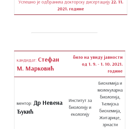
Успешно је одбранила докторску дисертацију
22. 11.
2021. године
било на увиду јавности
Стефан
кандидат:
од 1. 9. - 1. 10. 2021.
М. Марковић
године
Биохемија и
молекуларна
биологија,
Институт за
Др Невена
ментор:
Ћелијска
биологију и
Ђукић
биохемија,
екологију
Житарице,
зрнасти