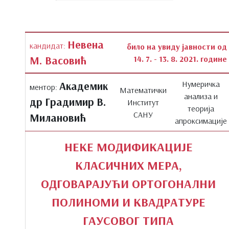
Невена
кандидат:
било на увиду јавности од
М. Васовић
14. 7. - 13. 8. 2021. године
Нумеричка
Академик
ментор:
Математички
анализа и
др Градимир В.
Институт
теорија
САНУ
Милановић
апроксимације
НЕКЕ МОДИФИКАЦИЈЕ
КЛАСИЧНИХ МЕРА,
ОДГОВАРАЈУЋИ ОРТОГОНАЛНИ
ПОЛИНОМИ И КВАДРАТУРЕ
ГАУСОВОГ ТИПА