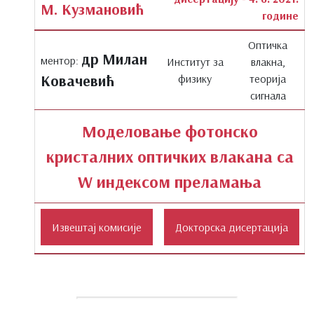
М. Кузмановић
године
Оптичка
др Милан
ментор:
Институт за
влакна,
Ковачевић
физику
теорија
сигнала
Моделовање фотонско
кристалних оптичких влакана са
W индексом преламања