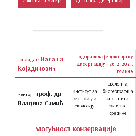
одбранила је докторску
Наташа
кандидат:
дисертацију - 26. 2. 2021.
Којадиновић
године
Екологија,
Институт за
биогеографија
проф. др
ментор:
биологију и
и заштита
Владица Симић
екологију
животне
средине
Могућност конзервације