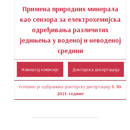
Примена природних минерала
као сензора за електрохемијска
одређивања различитих
једињења у воденој и неводеној
средини
Успешно је одбранила докторску дисертацију
1. 10.
2021. године