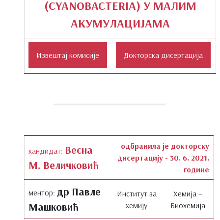
(CYANOBACTERIA) У МАЛИМ
АКУМУЛАЦИЈАМА
одбранила је докторску
Весна
кандидат:
дисертацију - 30. 6. 2021.
М. Величковић
године
др Павле
ментор:
Институт за
Хемија −
Машковић
хемију
Биохемија