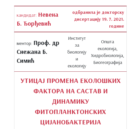
одбранила је докторску
Невена
кандидат:
дисертацију 19. 7. 2021.
Б. Ђорђевић
године
Институт
Општа
Проф. др
ментор:
за
екологија,
Снежана Б.
биологију
Хидробиологија,
и
Симић
Биогеографија
екологију
УТИЦАЈ ПРОМЕНА ЕКОЛОШКИХ
ФАКТОРА НА САСТАВ И
ДИНАМИКУ
ФИТОПЛАНКТОНСКИХ
ЦИЈАНОБАКТЕРИЈА