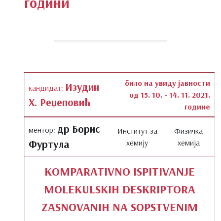
години
било на увиду јавности
Изудин
кандидат:
од 15. 10. - 14. 11. 2021.
Х. Реџеповић
године
др Борис
ментор:
Институт за
Физичка
Фуртула
хемију
хемија
KOMPARATIVNO ISPITIVANJE
MOLEKULSKIH DESKRIPTORA
ZASNOVANIH NA SOPSTVENIM