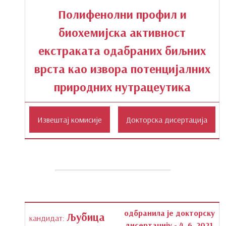
Полифенолни профил и
биохемијска активност
екстраката одабраних биљних
врста као извора потенцијалних
природних нутрацеутика
одбранила је докторску
Љубица
кандидат:
дисертацију - 4. 6. 2021.