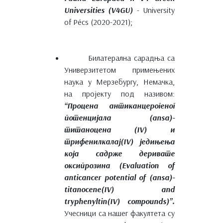
Universities (V4GU)
- University
of Pécs (2020-2021);
Билатерална сарадња са
Универзитетом примењених
наука у Мерзебургу, Немачка,
на пројекту под називом:
“Процена антиканцерогеног
потенцијала (ansa)-
титаноцена (IV) и
трифенилкалај(IV) једињења
која садрже деривате
оксипрозина (Evaluation of
anticancer potential of (ansa)-
titanocene(IV) and
tryphenyltin(IV) compounds)”.
Учесници са нашег факултета су