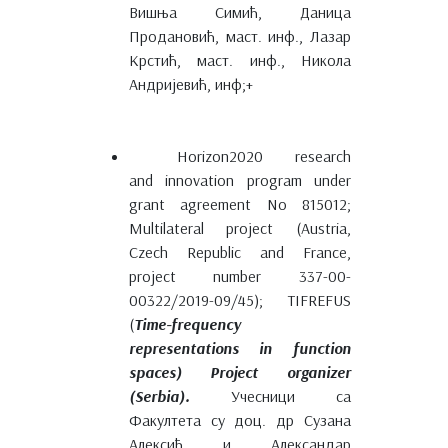
Вишња Симић, Даница
Продановић, маст. инф., Лазар
Крстић, маст. инф., Никола
Андријевић, инф;+
Horizon2020 research
and innovation program under
grant agreement No 815012;
Multilateral project (Austria,
Czech Republic and France,
project number 337-00-
00322/2019-09/45); TIFREFUS
(
Time-frequency
representations in function
spaces) Project organizer
(Serbia).
Учесници са
Факултета су доц. др Сузана
Алексић и Александар