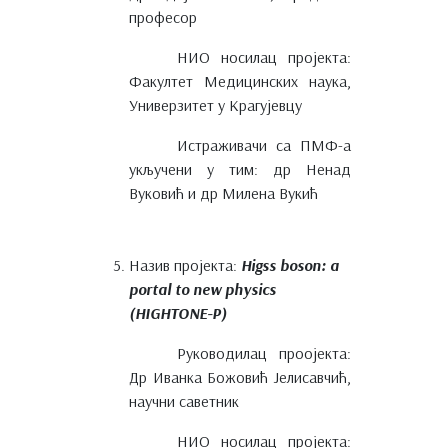
професор
НИО носилац пројекта:
Факултет Медицинских наука,
Универзитет у Крагујевцу
Истраживачи са ПМФ-а
укључени у тим: др Ненад
Вуковић и др Милена Вукић
Назив пројекта:
Higss boson: a
portal to new physics
(HIGHTONE-P)
Руководилац проојекта:
Др Иванка Божовић Јелисавчић,
научни саветник
НИО носилац пројекта: