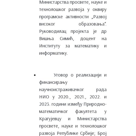
Министарства просвете, науке и
технолошког развоја у оквиру
програмске активности „Развој
високог образовања“.
Руководилац пројекта је др
Вишња Симић, доцент на
Институту за математику и
информатику.
Уговор о реализацији и
финансирању
научноистраживачког рада
НИО у 2020., 2021., 2022. и
2023. години између Природно-
математичког факултета у
Крагујевцу и Министарства
просвете, науке и технолошког
развоја Републике Србије; Број