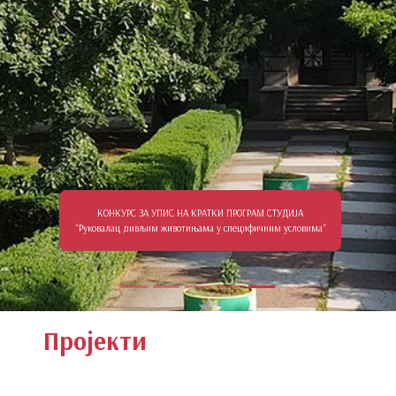
КОНКУРС ЗА УПИС НА КРАТКИ ПРОГРАМ СТУДИЈА
“Руковалац дивљим животињама у специфичним условима“
Пројекти