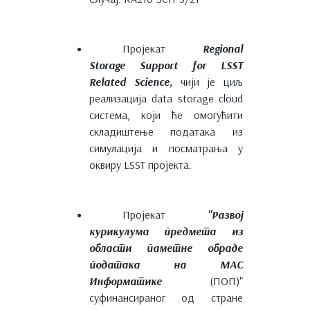
Пројекат
Regional
Storage Support for LSST
Related Science,
чији је циљ
реализација data storage cloud
система, који ће омогућити
складиштење података из
симулација и посматрања у
оквиру LSST пројекта.
Пројекат
"Развој
курикулума предмета из
области паметне обраде
података на МАС
Информатике
(ПОП)"
суфинансираног од стране