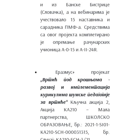
и из Банске Бистрице
(Словачка), а на вебинарима је
учествовало 15 наставника и
сарадника ПМФ-а. Средствима
са овог пројекта комплетирано
је опремање рачунарских
учионица А-0-15 и А-II-24R.
Eразмус+ пројекат
„Вртић под крошњама -
развој и имплементација
курикулима шумске педагогије
за вртиће“
Кључна акција 2,
Акција КА210 – Мала
партнерства, ШКОЛСКО
ОБРАЗОВАЊЕ, бр.: 2021-1-SI01-
KA210-SCH-000031315, бр.
Случај: KA210-SCH-3/21