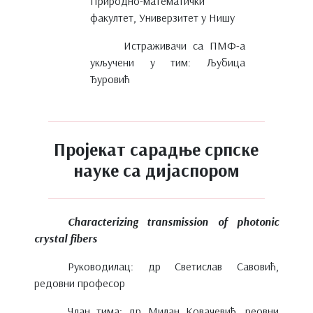
Природно-математички
факултет, Универзитет у Нишу
Истраживачи са ПМФ-а
укључени у тим: Љубица
Ђуровић
Пројекат сарадње српске
науке са дијаспором
Characterizing transmission of photonic
crystal fibers
Руководилац: др Светислав Савовић,
редовни професор
Члан тима: др Милан Ковачевић, реовни