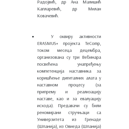
Радојвић, др Ана Малишић
Капларевић, др Милан
Ковачевић.
У оквиру активности
ERASMUS+ пројекта TeComp,
током месеца децембра,
организована су три Вебинара
посвећена унапређењу
компетенција наставника за
коришћење дигиталних алата у
наставном процесу (за
припрему и реализацију
наставе, као и за евалуацију
исхода). Предавачи су били
реномирани стручњаци са
Универзитета из Грeнaде
(Шпанија), из Овиеда (Шпанија)