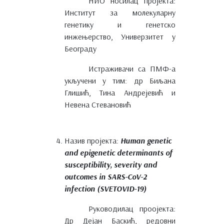
НИО носилац пројекта:
Институт за молекуларну
генетику и генетско
инжењерство, Универзитет у
Београду
Истраживачи са ПМФ-а
укључени у тим: др Биљана
Глишић, Тина Андрејевић и
Невена Стевановић
Назив пројекта:
Human genetic
and epigenetic determinants of
susceptibility, severity and
outcomes in SARS-CoV-2
infection (SVETOVID-19)
Руководилац проојекта:
Др Дејан Баскић, редовни