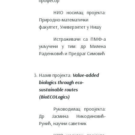
професор
НИО носилац пројекта:
Природно-математички
факултет, Универзитет у Нишу
Истраживачи са ПМФ-а
укључени у тим: др Милена
Раденковић и Предраг Симовић
Назив пројекта:
Value-added
biologics through eco-
sustainable routes
(BioECOLogics)
Руководилац проојекта:
Др Јасмина Никодиновић-
Рунић, научни саветник