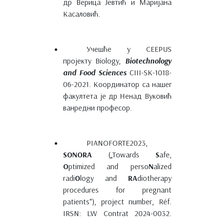
др Верица Јевтић и Маријана
Касаловић.
Учешће у CEEPUS
пројекту Biology,
Biotechnology
and Food Sciences
CIII-SK-1018-
06-2021. Координатор са нашег
факултета је др Ненад Вуковић
ванредни професор.
PIANOFORTE2023,
SONORA
(„Towards
S
afe,
O
ptimized and perso
N
alized
radi
O
logy and
RA
diotherapy
procedures for pregnant
patients“), project number, Réf.
IRSN: LW Contrat 2024-0032.