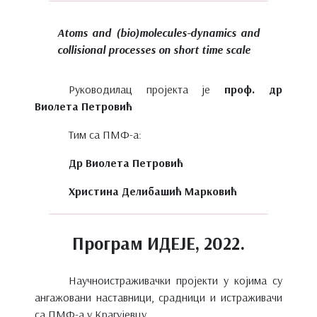
Atoms and (bio)molecules-dynamics and
collisional processes on short time scalе
Руководилац пројекта је
проф. др
Виолета Петровић
Тим са ПМФ-а:
Др Виолета Петровић
Христина Делибашић Марковић
Програм ИДЕЈЕ, 2022.
Научноистраживачки пројекти у којима су
ангажовани наставници, срадници и истраживачи
са ПМФ-а у Крагујевцу