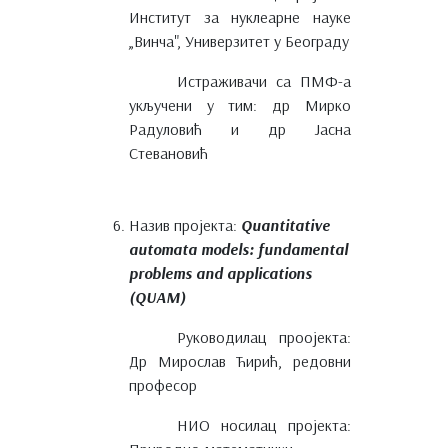
Институт за нуклеарне науке
„Винча", Универзитет у Београду
Истраживачи са ПМФ-а
укључени у тим: др Мирко
Радуловић и др Јасна
Стевановић
Назив пројекта:
Quantitative
automata models: fundamental
problems and applications
(QUAM)
Руководилац проојекта:
Др Мирослав Ћирић, редовни
професор
НИО носилац пројекта: