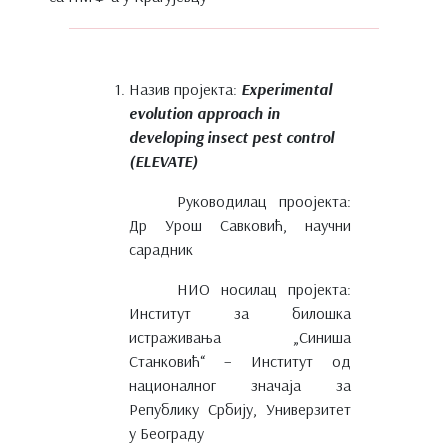
Назив пројекта:
Еxperimental
evolution approach in
developing insect pest control
(ELEVATE)
Руководилац проојекта:
Др Урош Савковић, научни
сарадник
НИО носилац пројекта:
Институт за билошка
истраживања „Синиша
Станковић“ – Институт од
националног значаја за
Републику Србију, Универзитет
у Београду