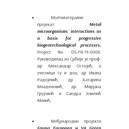
Мултилатерални
пројекат:
Metal
microorganisms` interactions as
a basis for progressive
biogeotechnological processes.
Project No. DS-FR-19-0008.
Руководилац из Србије је проф.
др Александар Остојић, а
учесници су и доц. др Ивана
Радојевић, др Катарина
Младеновић, др Мирјана
Грујовић и Сандра Јовичић
Милић;
Међународни пројекти
Fauna Europaea и V4 Green