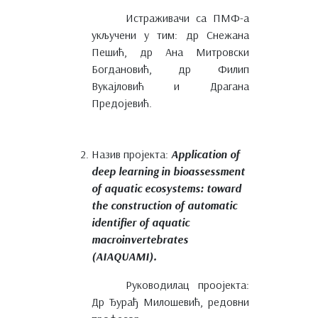
Истраживачи са ПМФ-а
укључени у тим: др Снежана
Пешић, др Ана Митровски
Богдановић, др Филип
Вукајловић и Драгана
Предојевић.
Назив пројекта:
Application of
deep learning in bioassessment
of aquatic ecosystems: toward
the construction of automatic
identifier of aquatic
macroinvertebrates
(AIAQUAMI).
Руководилац проојекта:
Др Ђурађ Милошевић, редовни