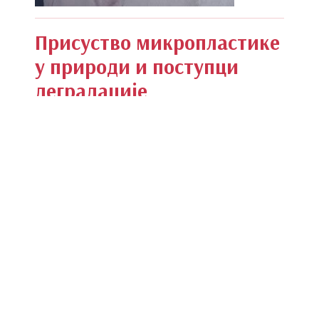
Присуство микропластике
у природи и поступци
деградације
понедељак, 20. април 2026 10:48