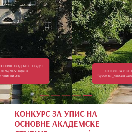
КОНКУРС ЗА УПИС НА КРАТКИ ПРОГРАМ СТУДИЈА
“Руковалац дивљим животињама у специфичним условима“
КОНКУРС ЗА УПИС НА
ОСНОВНЕ АКАДЕМСКЕ