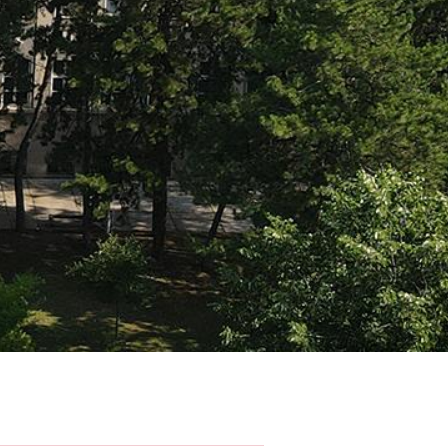
КОНКУРС ЗА УПИС НА КРАТКИ ПРОГРАМ СТУДИЈА
“Руковалац дивљим животињама у специфичним условима“