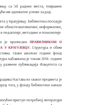
ницу са 30 радних места, површине
јући им адекватне услове за рад.
ета у Крагујевцу. Библиотека поседује
чне области математике, информатике,
се педагогије, методике и психологије.
што је прописано
ПРАВИЛНИКОМ О
 У КРАГУЈЕВЦУ.
Структура и обим
остима. Сваке школске године фонд
тура набављена је током 2014. године
ву размене публикација Факултета са
радива.Настава из сваког предмета је
оред тога, у фонду библиотеке налазе
могућен приступ потребној литератури