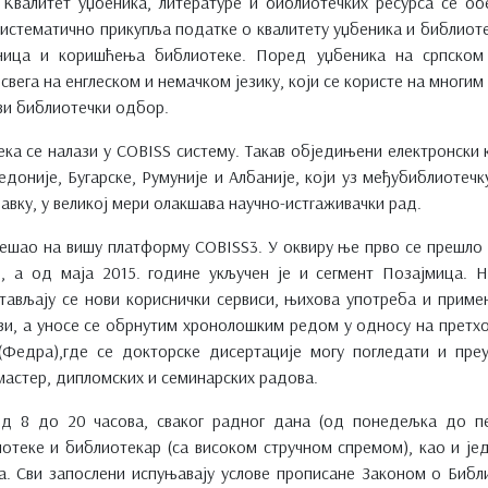
. Квалитет уџбеника, литературе и библиотечких ресурса се 
истематично прикупља податке о квалитету уџбеника и библиоте
ница и коришћења библиотеке. Поред уџбеника на српском 
свега на енглеском и немачком језику, који се користе на многим
ви библиотечки одбор.
ека се налази у COBISS систему. Такав обједињени електронски 
доније, Бугарске, Румуније и Албаније, који уз међубиблиоте
вку, у великој мери олакшава научно-истrаживачки рад.
решао на вишу платформу COBISS3. У оквиру ње прво се прешло 
не, а од маја 2015. године укључен је и сегмент Позајмица.
тављају се нови кориснички сервиси, њихова употреба и примен
зи, а уносе се обрнутим хронолошким редом у односу на претх
 (Федра),где се докторске дисертације могу погледати и пр
мастер, дипломских и семинарских радова.
д 8 до 20 часова, сваког радног дана (од понедељка до пе
иотеке и библиотекар (са високом стручном спремом), као и ј
. Сви запослени испуњавају услове прописане Законом о Биб