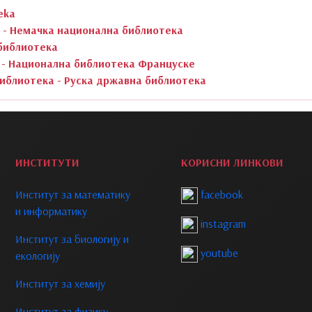
teka
ek - Немачка национална библиотека
 библиотека
ce - Национална библиотека Француске
иблиотека - Руска државна библиотека
ИНСТИТУТИ
КОРИСНИ ЛИНКОВИ
Институт за математику
facebook
и информатику
instagram
Институт за биологију и
youtube
екологију
Институт за хемију
Институт за физику