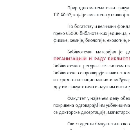
Природно-математички факулт
110,40m2, која је смештена у главној 
По богатству и величини фонда
преко 63000 библиотечких јединица, о
физике, хемије, биологије, екологије,
Библиотечки материјал је 
ОРГАНИЗАЦИЈИ И РАДУ БИБЛИОТ
библиотечких ресурса се систематс
библиотеке се проширује квалитетном
из средстава националних и међунар
другим факултетима и научним инстит
Факултет у највећем делу обез
покривена одговарајућим уџбеницима 
се докторске дисертације, магистарс
Сви студенти Факултета и сво 