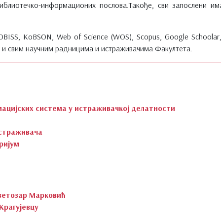
блиотечко-информационих послова.Такође, сви запослени им
ISS, KoBSON, Web of Science (WOS), Scopus, Google Schoolar, Sc
ма и свим научним радницима и истраживачима Факултета.
ацијских система у истраживачкој делатности
истраживача
ријум
ветозар Марковић
Крагујевцу