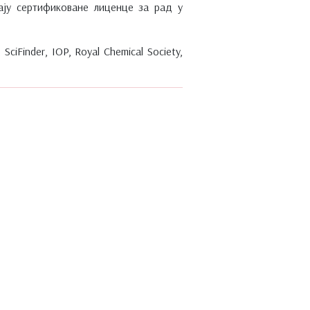
ају сертификоване лиценце за рад у
iFinder, IOP, Royal Chemical Society,