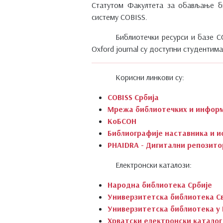
Статутом Факултета за обављање би
систему COBISS.
Библиотечки ресурси и базе COB
Oxford journal су доступни студенти
Корисни линкови су:
COBISS Србија
Мрежа библиотечких и информ
КоБСОН
Библиографије наставника и 
PHAIDRA - Дигитални репозито
Електронски каталози:
Народна библиотека Србије
Универзитетска библиотека С
Универзитетска библиотека у 
Хрватски електронски каталог