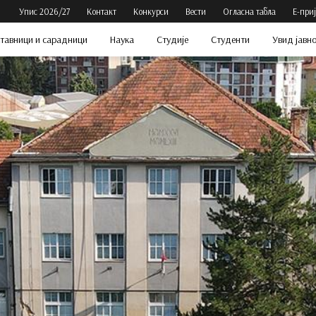
Упис 2026/27
Контакт
Конкурси
Вести
Огласна табла
Е-при
тавници и сарадници
Наука
Студије
Студенти
Увид јавн