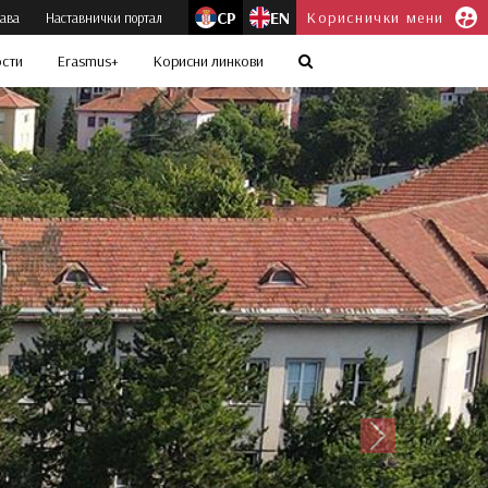
СР
EN
Кориснички мени
јава
Наставнички портал
ости
Erasmus+
Корисни линкови
Следећи