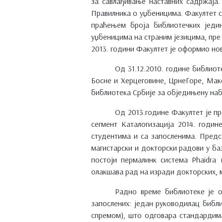
за савлађивање наставних садржаја
Правилника о уџбеницима. Факултет с
праћењем броја библиотечких једи
уџбеницима на страним језицима, пре 
2013. години Факултет је оформио но
Од 31.12.2010. године библиот
Босне и Херцеговине, ЦрнеГоре, Маке
библиотека Србије за обједињену наба
Од 2013.године Факултет је п
сегмент Каталогизација 2014. годи
студентима и са запосленима. Предс
магистарски и докторски радови у ба
постоји пермалинк система Phaidra
олакшава рад на изради докторских, 
Радно времe библиотеке је о
запослених: један руководилац библ
спремом), што одговара стандардима