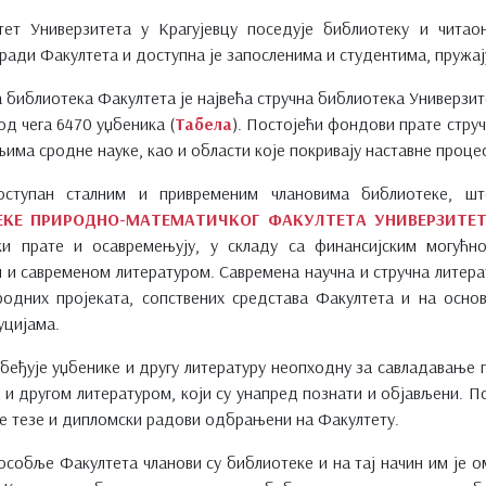
ет Универзитета у Крагујевцу поседује библиотеку и читао
згради Факултета и доступна је запосленима и студентима, пружа
 библиотека Факултета је највећа стручна библиотека Универзит
д чега 6470 уџбеника (
Taбела
). Постојећи фондови прате стру
 њима сродне науке, као и области које покривају наставне проце
доступан сталним и привременим члановима библиотеке, 
ЕКЕ ПРИРОДНО-МАТЕМАТИЧКОГ ФАКУЛТЕТА УНИВЕРЗИТЕТА
ки прате и осавремењују, у складу са финансијским могућн
 и савременом литературом. Савремена научна и стручна литера
одних пројеката, сопствених средстава Факултета и на осно
уцијама.
беђује уџбенике и другу литературу неопходну за савладавање г
и другом литературом, који су унапред познати и објављени. П
ке тезе и дипломски радови одбрањени на Факултету.
особље Факултета чланови су библиотеке и на тај начин им је о