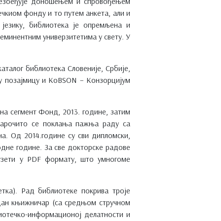
обезбеђује доношењем и спровођењем
чкиом фонду и то путем анкета, али и
језику, библиотекa je опремљенa и
 еминентним универзитетима у свету. У
каталог библиотека Словеније, Србије,
чку позајмицу и KoBSON – Конзорцијум
на сегмент Фонд, 2013. године, затим
 Нарочито се поклања пажња раду са
а. Од 2014.године су сви дипломски,
одне године. За све докторске радове
еузети у PDF формату, што умногоме
тка). Рад библиотеке покрива троје
едан књижничар (са средњом стручном
лиотечко-информационој делатности и