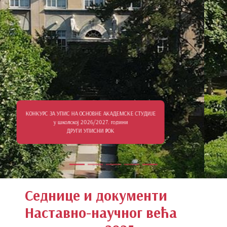
КОНКУРС ЗА УПИС НА КРАТКИ ПРОГРАМ СТУДИЈА
“Руковалац дивљим животињама у специфичним условима“
Седнице и документи
Наставно-научног већа