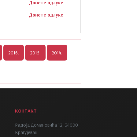
Донете одлуке
Донете одлуке
КОНТАКТ
Радоја Домановића 12, 34000
Крагујевац