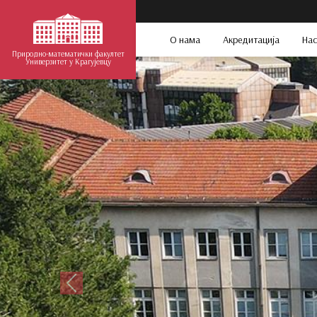
О нама
Акредитација
Нас
Природно-математички факултет
Универзитет у Крагујевцу
Претходни