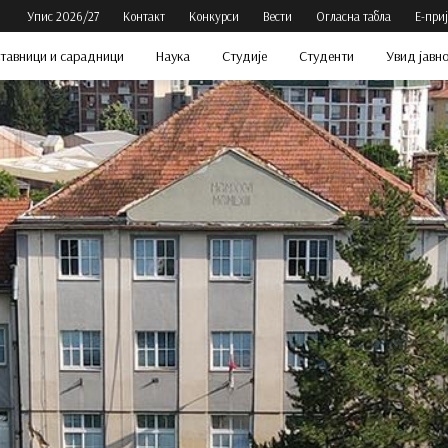
Упис 2026/27
Контакт
Конкурси
Вести
Огласна табла
Е-при
тавници и сарадници
Наука
Студије
Студенти
Увид јавн