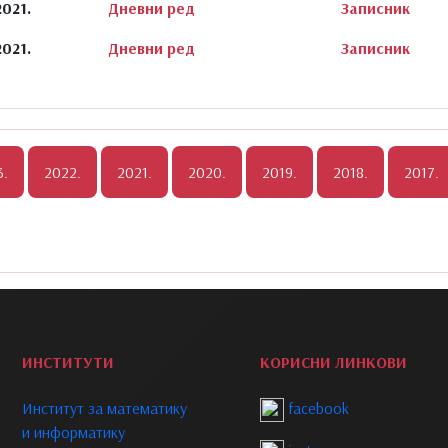
2021.
Дневни ред
Записник
2021.
Дневни ред
Записник
ИНСТИТУТИ
КОРИСНИ ЛИНКОВИ
Институт за математику
facebook
и информатику