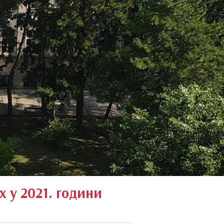
КОНКУРС ЗА УПИС НА КРАТКИ ПРОГРАМ СТ
“Руковалац дивљим животињама у специфичним 
 у 2021. години