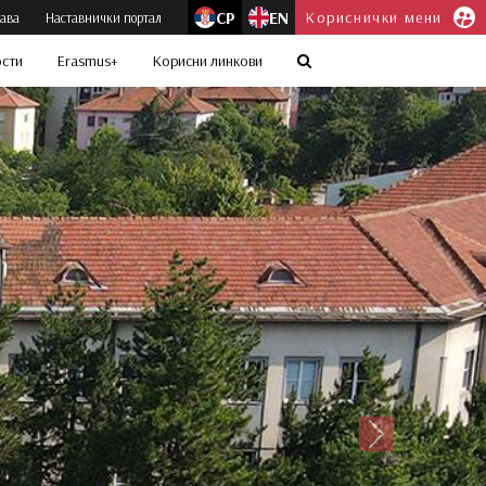
СР
EN
Кориснички мени
јава
Наставнички портал
ости
Erasmus+
Корисни линкови
Следећи