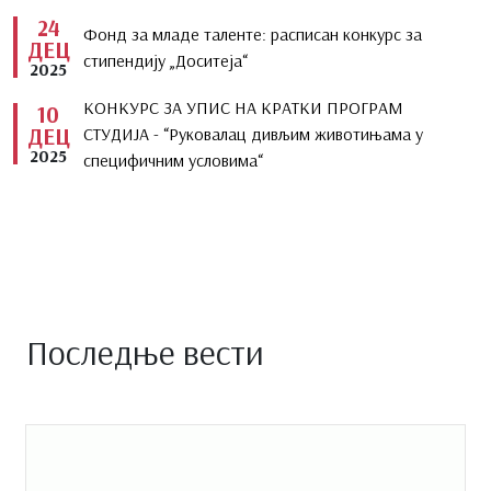
24
Фонд за младе таленте: расписан конкурс за
ДЕЦ
стипендију „Доситеја“
2025
КОНКУРС ЗА УПИС НА КРАТКИ ПРОГРАМ
10
ДЕЦ
СТУДИЈА - “Руковалац дивљим животињама у
2025
специфичним условима“
Последње вести