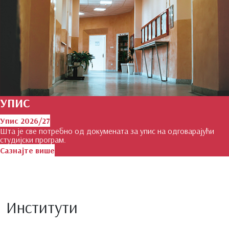
УПИС
Упис 2026/27
Шта је све потребно од докумената за упис на одговарајући
студијски програм.
Сазнајте више
Институти