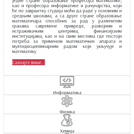
једне стране образовање професора математике,
као и професора информатике и рачунарства, који
ће по завршетку студија моћи да раде у основним и
средњим школама, а са друге стране образовање
математичара способних за рад у различитим
гранама савремене привреде, развојним и
истраживачким центрима, финансијским
институцијама, као и на свим местима где постоји
потреба за применом математичких апарата и
мултидисциплинарним радом који укључује и
математику.
Сазнајте више...
Информатика
Физика
Хемија