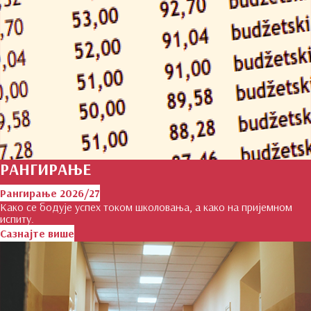
РАНГИРАЊЕ
Рангирање 2026/27
Како се бодује успех током школовања, а како на пријемном
испиту.
Сазнајте више