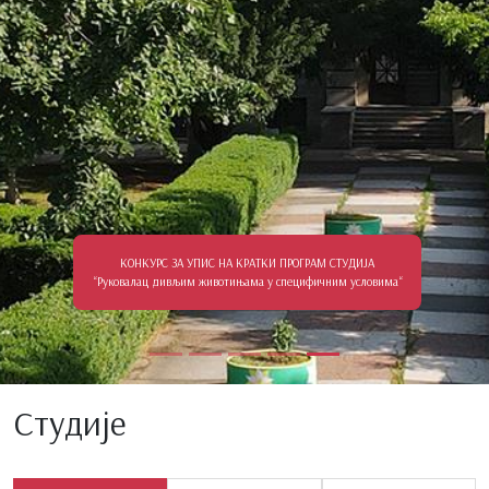
КОНКУРС ЗА УПИС НА КРАТКИ ПРОГРАМ СТУДИЈА
“Руковалац дивљим животињама у специфичним условима“
Студије