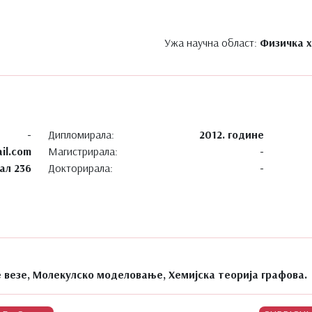
Ужа научна област:
Физичка 
-
Дипломирала:
2012. године
il.com
Магистрирала:
-
ал 236
Докторирала:
-
е везе, Молекулско моделовање, Хемијска теорија графова.