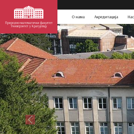
О нама
Акредитација
Нас
Природно-математички факултет
Универзитет у Крагујевцу
Претходни