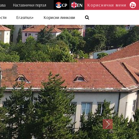
СР
EN
Кориснички мени
јава
Наставнички портал
ости
Erasmus+
Корисни линкови
Следећи