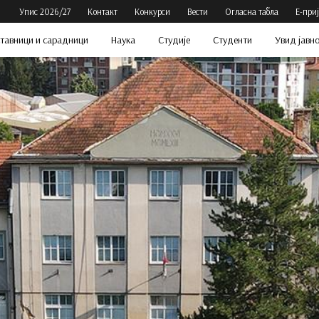
Упис 2026/27
Контакт
Конкурси
Вести
Огласна табла
Е-при
тавници и сарадници
Наука
Студије
Студенти
Увид јавн