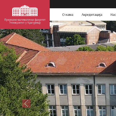
О нама
Акредитација
Нас
Природно-математички факултет
Универзитет у Крагујевцу
Претходни