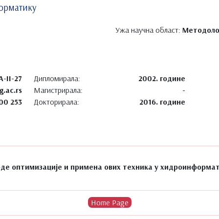
форматику
Ужа научна област:
Методоло
A-II-27
Дипломирала:
2002. године
g.ac.rs
Магистрирала:
-
00 253
Докторирала:
2016. године
де оптимизације и примена ових техника у хидроинформат