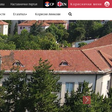
СР
EN
Кориснички мени
јава
Наставнички портал
ости
Erasmus+
Корисни линкови
Следећи