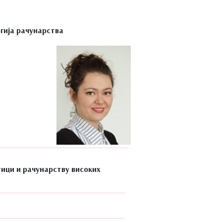
гија рачунарства
ици и рачунарству високих