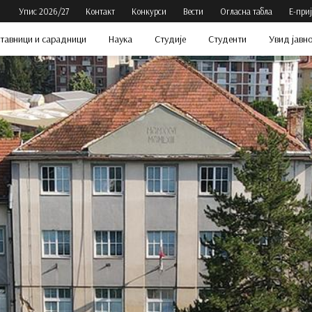
Упис 2026/27
Контакт
Конкурси
Вести
Огласна табла
Е-при
тавници и сарадници
Наука
Студије
Студенти
Увид јавн