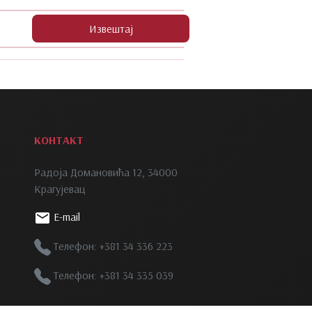
КОНТАКТ
Радоја Домановића 12, 34000
Крагујевац
E-mail
Телефон: +381 34 336 223
Телефон: +381 34 335 039