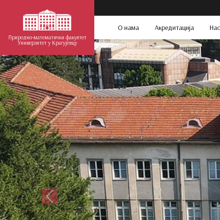
О нама
Акредитација
Нас
Природно-математички факултет
Универзитет у Крагујевцу
Претходни