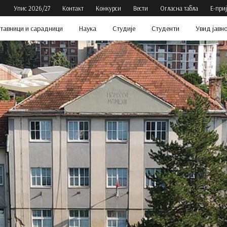
Упис 2026/27
Контакт
Конкурси
Вести
Огласна табла
Е-при
тавници и сарадници
Наука
Студије
Студенти
Увид јавн