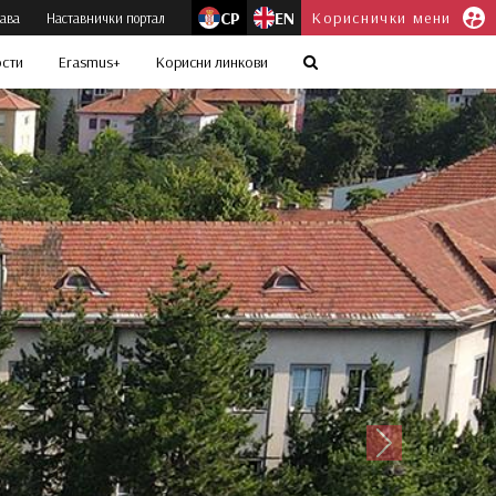
СР
EN
Кориснички мени
јава
Наставнички портал
ости
Erasmus+
Корисни линкови
Следећи