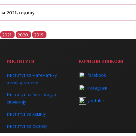
за 2021. годину
ИНСТИТУТИ
КОРИСНИ ЛИНКОВИ
Институт за математику
facebook
и информатику
instagram
Институт за биологију и
youtube
екологију
Институт за хемију
Институт за физику