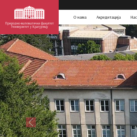
О нама
Акредитација
Нас
Природно-математички факултет
Универзитет у Крагујевцу
Претходни