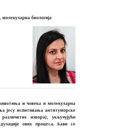
, молекуларна биологија
животиња и човека и молекуларна
ања јесу испитивања антитуморске
различитих извора), укључујући
одулације ових процеса. Бави се