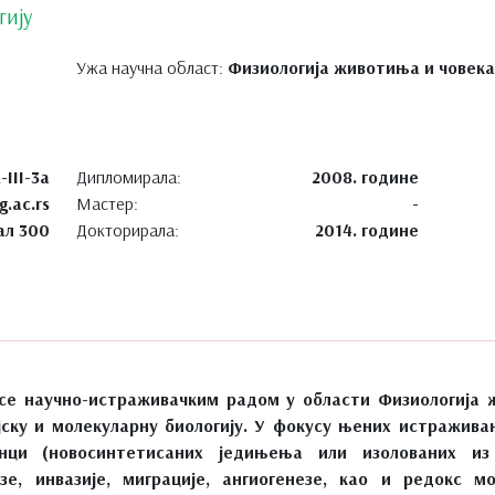
гију
Ужа научна област:
Физиологија животиња и човека
-III-3а
Дипломирала:
2008. године
g.ac.rs
Мастер:
-
ал 300
Докторирала:
2014. године
се научно-истраживачким радом у области Физиологија 
ијску и молекуларну биологију. У фокусу њених истражив
нци (новосинтетисаних једињења или изолованих из 
е, инвазије, миграције, ангиогенезе, као и редокс м