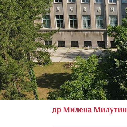
К
др Милена Милути