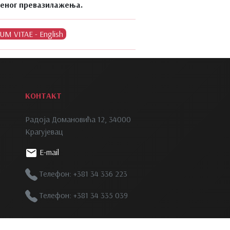
њеног превазилажења.
КОНТАКТ
Радоја Домановића 12, 34000
Крагујевац
E-mail
Телефон: +381 34 336 223
Телефон: +381 34 335 039