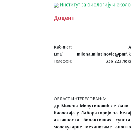
Институт за биологију и еколо
Доцент
Кабинет:
А
Email:
milena.milutinovic@pmf.k
Телефон:
336 223 лок
ОБЛАСТ ИНТЕРЕСОВАЊА:
др Милена Милутиновић се бави 
биологија у Лабораторији за ћел
активности биоактивних супста
молекуларне механизаме апоптоз