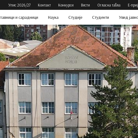
Упис 2026/27
Контакт
Конкурси
Вести
Огласна табла
Е-при
тавници и сарадници
Наука
Студије
Студенти
Увид јавн