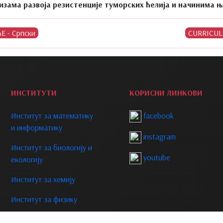
зама развоја резистенције туморских ћелија и начинима 
ИНСТИТУТИ
КОРИСНИ ЛИНКОВИ
Институт за математику
facebook
и информатику
instagram
Институт за биологију и
youtube
екологију
Институт за хемију
Институт за физику