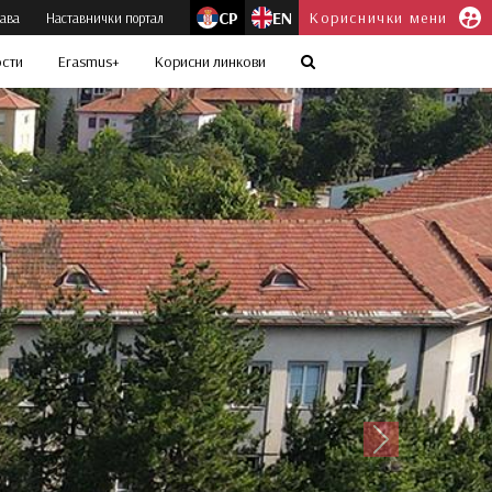
СР
EN
Кориснички мени
јава
Наставнички портал
ости
Erasmus+
Корисни линкови
Следећи