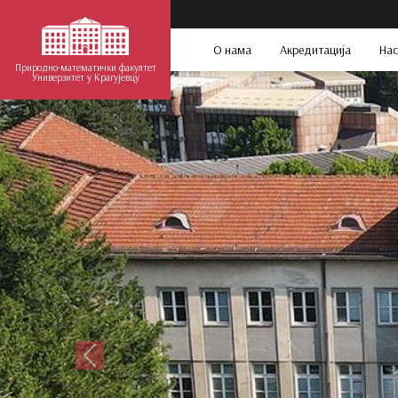
О нама
Акредитација
Нас
Природно-математички факултет
Универзитет у Крагујевцу
Претходни