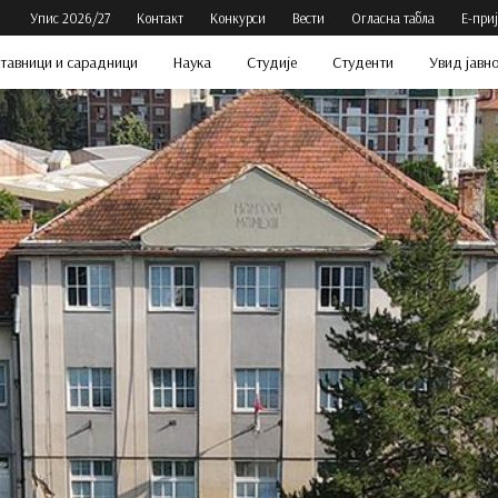
Упис 2026/27
Контакт
Конкурси
Вести
Огласна табла
Е-при
тавници и сарадници
Наука
Студије
Студенти
Увид јавн