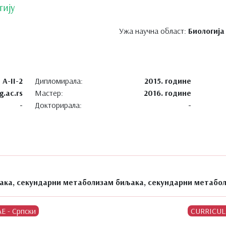
гију
Ужа научна област:
Биологија
А-II-2
Дипломирала:
2015. године
g.ac.rs
Мастер:
2016. године
-
Докторирала:
-
ака, секундарни метаболизам биљака, секундарни метабол