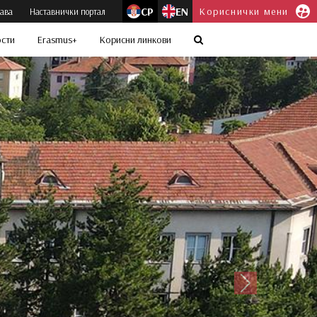
СР
EN
Кориснички мени
јава
Наставнички портал
ости
Erasmus+
Корисни линкови
Следећи