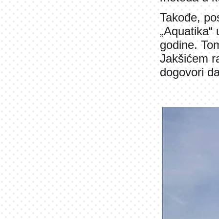
Takođe, pose
„Aquatika“ 
godine. To
Jakšićem ra
dogovori da