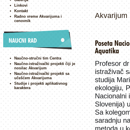
Linkovi
Kontakt
Akvarijum
Radno vreme Akvarijuma i
cenovnik
Naučno-stručni tim Centra
Profesor dr
Naučno-istraživački projekti čiji je
nosilac Akvarijum
istraživač 
Naučno-istraživački projekti sa
studija
Mari
učešćem Akvarijuma
Studije i projekti aplikativnog
ekologiju, 
karaktera
Nacionalni i
Slovenija) 
Sa kolegom
saradnju na
metoda u ko