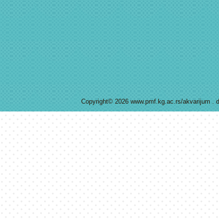
Copyright© 2026 www.pmf.kg.ac.rs/akvarijum . d