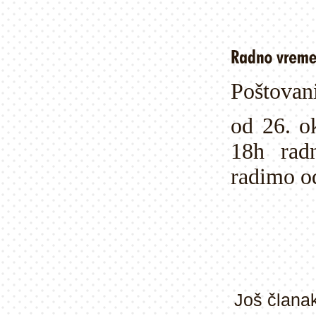
Poštovani
od 26. o
18h rad
radimo o
Još članak