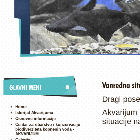
Dragi poset
Home
Akvarijum 
Istorijat Akvarijuma
Osnovne informacije
situacije n
Centar za ribarstvo i konzervaciju
biodiverziteta kopnenih voda -
AKVARIJUM
Galerija