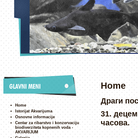
Home
Драги по
Home
Istorijat Akvarijuma
31. децем
Osnovne informacije
часова.
Centar za ribarstvo i konzervaciju
biodiverziteta kopnenih voda -
AKVARIJUM
Galerija