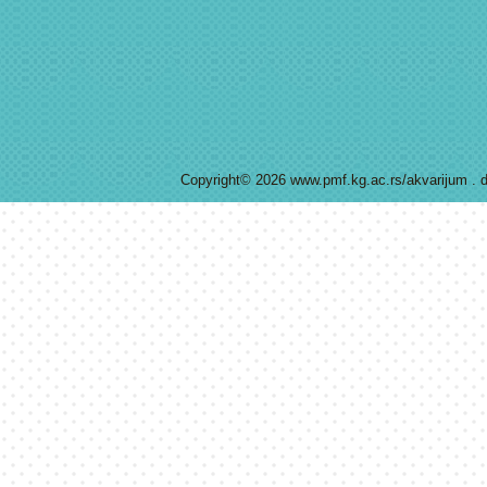
Copyright© 2026 www.pmf.kg.ac.rs/akvarijum . d