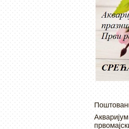
Поштовани
Акваријум 
првомајск