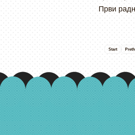
Први радни
Start
Pret