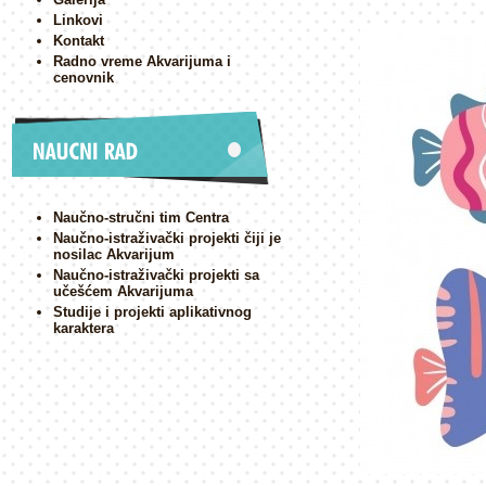
Linkovi
Kontakt
Radno vreme Akvarijuma i
cenovnik
Naučno-stručni tim Centra
Naučno-istraživački projekti čiji je
nosilac Akvarijum
Naučno-istraživački projekti sa
učešćem Akvarijuma
Studije i projekti aplikativnog
karaktera