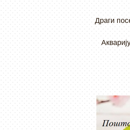
Драги
пос
Аквариј