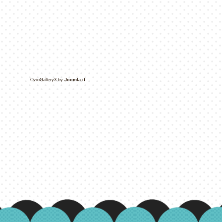
OzioGallery3 by
Joomla.it