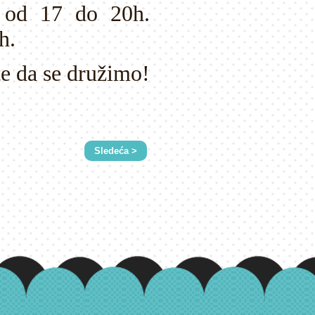
 od 17 do 20h.
h.
e da se družimo!
Sledeća >