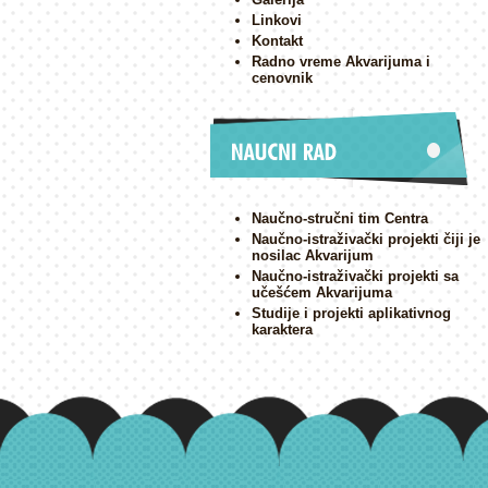
Linkovi
Kontakt
Radno vreme Akvarijuma i
cenovnik
Naučno-stručni tim Centra
Naučno-istraživački projekti čiji je
nosilac Akvarijum
Naučno-istraživački projekti sa
učešćem Akvarijuma
Studije i projekti aplikativnog
karaktera