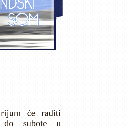
rijum će raditi
a do subote u