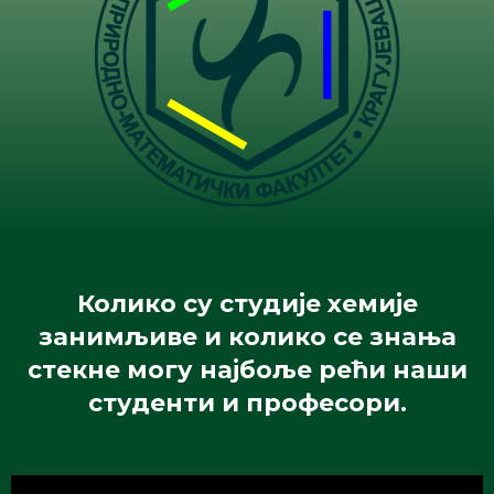
Колико су студије хемије
занимљиве и колико се знања
стекне могу најбоље рећи наши
студенти и професори.