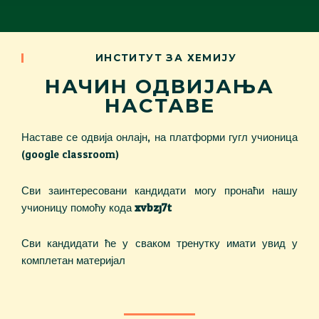
ИНСТИТУТ ЗА ХЕМИЈУ
НАЧИН ОДВИЈАЊА
НАСТАВЕ
Наставе се одвија онлајн, на платформи гугл учионица
(google classroom).
Сви заинтересовани кандидати могу пронаћи нашу
учионицу помоћу кода
xvbzj7t
Сви кандидати ће у сваком тренутку имати увид у
комплетан материјал.