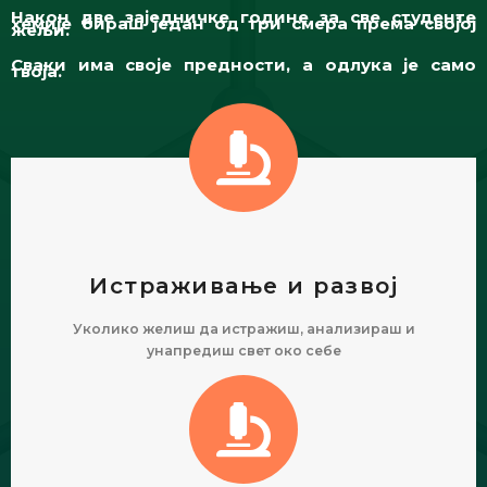
Након две заједничке године за све студенте
хемије бираш један од три смера према својој
жељи.
Сваки има своје предности, а одлука је само
твоја.
Истраживање и развој
Уколико желиш да истражиш, анализираш и
унапредиш свет око себе