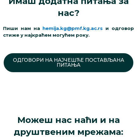
Имаш додатна питања за
нас?
Пиши нам на
hemija.kg@pmf.kg.ac.rs
и одговор
стиже у најкраћем могућем року.
ОДГОВОРИ НА НАЈЧЕШЋЕ ПОСТАВЉАНА
ПИТАЊА
Можеш нас наћи и на
друштвеним мрежама: