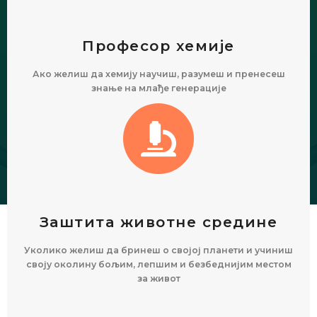
Професор хемије
Ако желиш да хемију научиш, разумеш и пренесеш
знање на млађе генерације
Заштита животне средине
Уколико желиш да бринеш о својој планети и учиниш
своју околину бољим, лепшим и безбеднијим местом
за живот