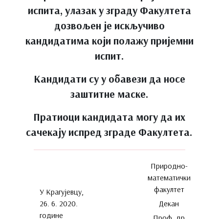
испита, улазак у зграду Факултета
дозвољен је искључиво
кандидатима који полажу пријемни
испит.
Кандидати су у обавези да носе
заштитне маске.
Пратиоци кандидата могу да их
сачекају испред зграде Факултета.
Природно-
математички
факултет
У Крагујевцу,
26. 6. 2020.
Декан
године
Проф. др