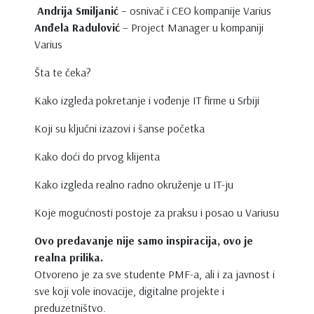
Andrija Smiljanić
– osnivač i
CEO
kompanije Varius
Anđela Radulović
– Project Manager u kompaniji
Varius
Šta te čeka?
Kako izgleda pokretanje i vođenje IT firme u Srbiji
Koji su ključni izazovi i šanse početka
Kako doći do prvog klijenta
Kako izgleda realno radno okruženje u IT-ju
Koje mogućnosti postoje za praksu i posao u Variusu
Ovo predavanje nije samo inspiracija
,
ovo je
realna prilika.
Otvoreno je za sve studente PMF-a, ali i za javnost i
sve koji vole inovacije, digitalne projekte i
preduzetništvo.