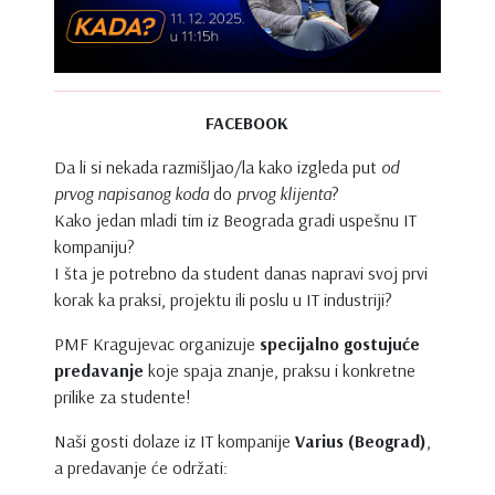
FACEBOOK
Da li si nekada razmišljao/la kako izgleda put
od
prvog napisanog koda
do
prvog klijenta
?
Kako jedan mladi tim iz Beograda gradi uspešnu IT
kompaniju?
I šta je potrebno da student danas napravi svoj prvi
korak ka praksi, projektu ili poslu u IT industriji?
PMF Kragujevac organizuje
specijalno gostujuće
predavanje
koje spaja znanje, praksu i konkretne
prilike za studente!
Naši gosti dolaze iz IT kompanije
Varius (Beograd)
,
a predavanje će održati: