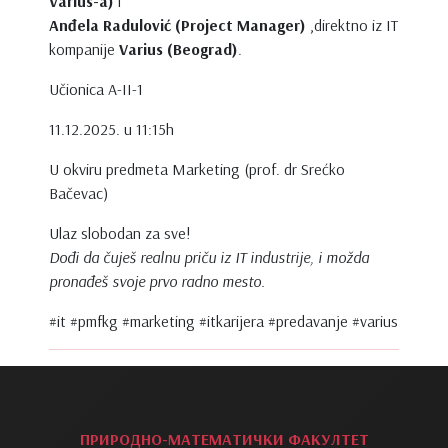
Varius-a)
i
Anđela Radulović (Project Manager)
,
direktno iz IT
kompanije
Varius (Beograd)
.
Učionica A-II-1
11.12.2025. u 11:15h
U okviru predmeta Marketing (prof. dr Srećko
Bačevac)
Ulaz slobodan za sve!
Dođi da čuješ realnu priču iz IT industrije
,
i možda
pronađeš svoje prvo radno mesto.
#it #pmfkg #marketing #itkarijera #predavanje #varius
ПРИРОДНО-МАТЕМАТИЧКИ ФАКУЛТЕТ