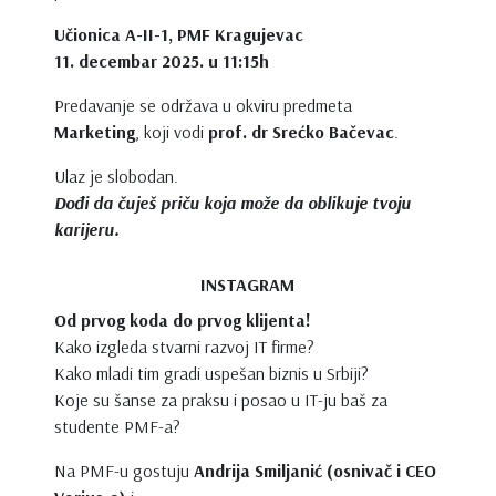
Učionica A-II-1, PMF Kragujevac
11. decembar 2025. u 11:15h
Predavanje se održava u okviru predmeta
Marketing
, koji vodi
prof. dr Srećko Bačevac
.
Ulaz je slobodan.
Dođi da čuješ priču koja može da oblikuje tvoju
karijeru.
INSTAGRAM
Od prvog koda do prvog klijenta!
Kako izgleda stvarni razvoj IT firme?
Kako mladi tim gradi uspešan biznis u Srbiji?
K
oje su šanse za praksu i posao u IT-ju baš za
studente PMF-a?
Na PMF-u gostuju
Andrija Smiljanić (osnivač
i CEO