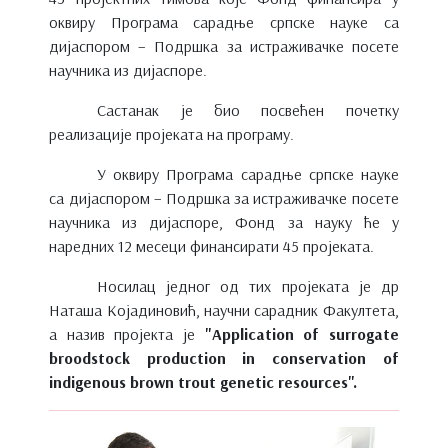
оквиру Програма сарадње српске науке са
дијаспором – Подршка за истраживачке посете
научника из дијаспоре.
Састанак је био посвећен почетку
реализације пројеката на програму.
У оквиру Програма сарадње српске науке
са дијаспором – Подршка за истраживачке посете
научника из дијаспоре, Фонд за науку ће у
наредних 12 месеци финансирати 45 пројеката.
Носилац једног од тих пројеката је др
Наташа Којадиновић, научни сарадник Факултета,
а назив пројекта је
"Application of surrogate
broodstock production in conservation of
indigenous brown trout genetic resources".