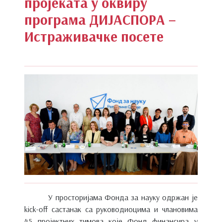
пројеката у оквиру
програма ДИЈАСПОРА –
Истраживачке посете
У просторијама Фонда за науку одржан je
kick-off састанак са руководиоцима и члановима
45 пројектних тимова које Фонд финансира у